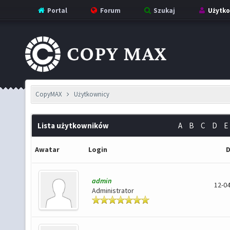
Portal
Forum
Szukaj
Użytko
CopyMAX
Użytkownicy
Lista użytkowników
A
B
C
D
E
Awatar
Login
D
admin
12-04
Administrator