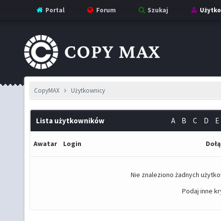
Portal
Forum
Szukaj
Użytko
CopyMAX
Użytkownicy
Lista użytkowników
A
B
C
D
E
Awatar
Login
Dołą
Nie znaleziono żadnych użytko
Podaj inne kr