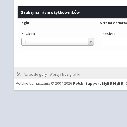
Szukaj na liście użytkowników
Login
Strona domow
Zawiera:
Zawiera:
Login
H
Wróć do góry
Wersja bez grafiki
Polskie tłumaczenie © 2007-2026
Polski Support MyBB
MyBB
, 