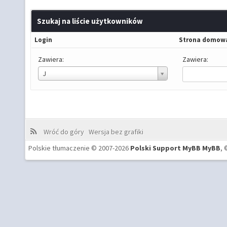
Szukaj na liście użytkowników
Login
Strona domow
Zawiera:
Zawiera:
Login
J
Wróć do góry
Wersja bez grafiki
Polskie tłumaczenie © 2007-2026
Polski Support MyBB
MyBB
, 