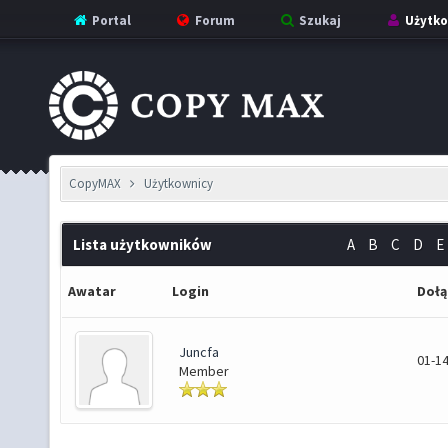
Portal
Forum
Szukaj
Użytko
CopyMAX
Użytkownicy
Lista użytkowników
A
B
C
D
E
Awatar
Login
Dołą
Juncfa
01-14
Member