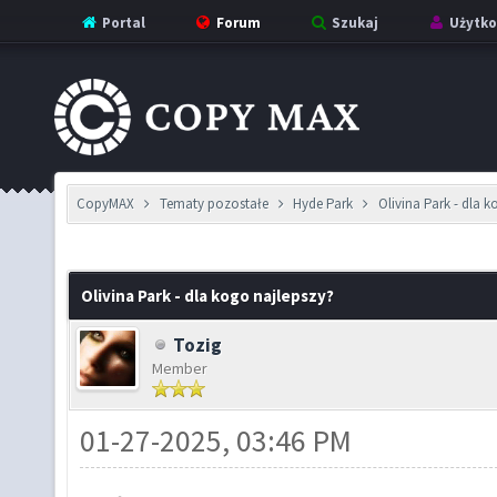
Portal
Forum
Szukaj
Użytko
CopyMAX
Tematy pozostałe
Hyde Park
Olivina Park - dla 
Olivina Park - dla kogo najlepszy?
Tozig
Member
01-27-2025, 03:46 PM