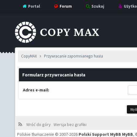
Portal
Forum
Szukaj
Użytko
CopyMAX
Przywracanie zapomnianego hasła
Formularz przywracania hasła
Adres e-mail:
Wróć do góry
Wersja bez grafiki
Polskie tłumaczenie © 2007-2026
Polski Support MyBB
MyBB
, 