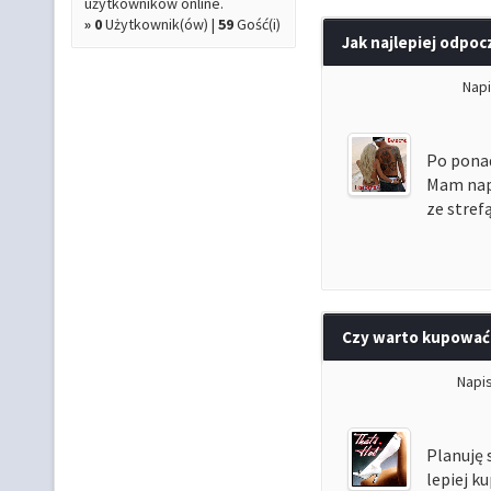
użytkowników online.
»
0
Użytkownik(ów) |
59
Gość(i)
Jak najlepiej odpoc
Nap
Po ponad
Mam napi
ze stref
Czy warto kupować 
Napi
Planuję 
lepiej k