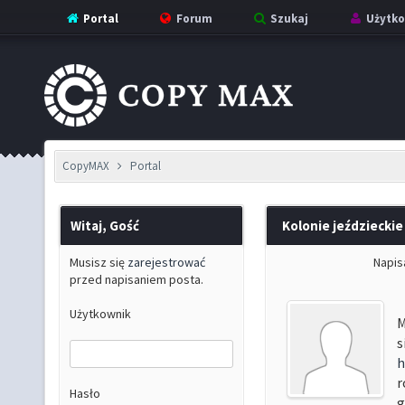
Portal
Forum
Szukaj
Użytko
CopyMAX
Portal
Witaj, Gość
Kolonie jeździeckie
Musisz się
zarejestrować
Napis
przed napisaniem posta.
Użytkownik
M
s
h
r
Hasło
g