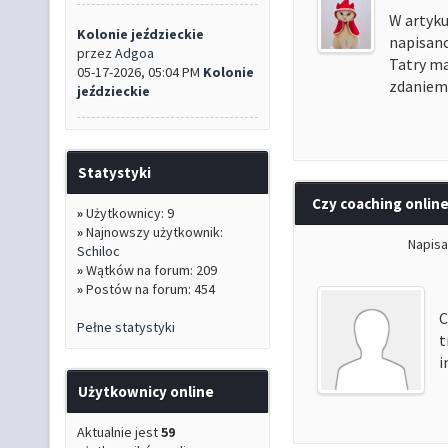
W artyk
Kolonie jeździeckie
napisano
przez
Adgoa
Tatry m
05-17-2026, 05:04 PM
Kolonie
zdaniem 
jeździeckie
Statystyki
Czy coaching online
»
Użytkownicy: 9
»
Najnowszy użytkownik:
Napisa
Schiloc
»
Wątków na forum: 209
»
Postów na forum: 454
C
Pełne statystyki
t
i
Użytkownicy online
Aktualnie jest
59