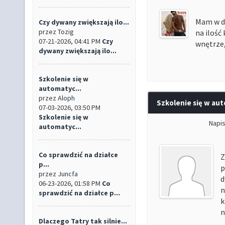
Mam w d
Czy dywany zwiększają ilo...
przez
Tozig
na ilość
07-21-2026, 04:41 PM
Czy
wnętrze,
dywany zwiększają ilo...
Szkolenie się w
automatyc...
przez
Aloph
Szkolenie się w au
07-03-2026, 03:50 PM
Szkolenie się w
Napi
automatyc...
Co sprawdzić na działce
Z
p...
p
przez
Juncfa
d
06-23-2026, 01:58 PM
Co
n
sprawdzić na działce p...
k
n
Dlaczego Tatry tak silnie...