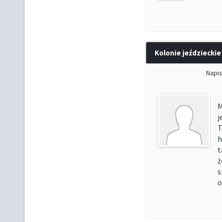
Kolonie jeździeckie
Napi
M
j
T
h
t
ż
s
o