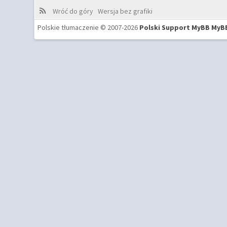
Wróć do góry
Wersja bez grafiki
Polskie tłumaczenie © 2007-2026
Polski Support MyBB
MyB