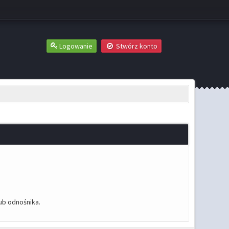
Logowanie
Stwórz konto
ub odnośnika.