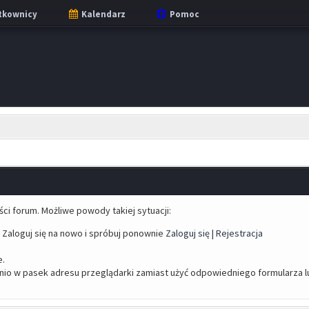
tkownicy
Kalendarz
Pomoc
ści forum. Możliwe powody takiej sytuacji:
 Zaloguj się na nowo i spróbuj ponownie
Zaloguj się
|
Rejestracja
.
nio w pasek adresu przeglądarki zamiast użyć odpowiedniego formularza l