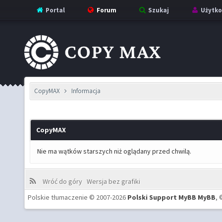
Portal
Forum
Szukaj
Użytko
CopyMAX
Informacja
CopyMAX
Nie ma wątków starszych niż oglądany przed chwilą.
Wróć do góry
Wersja bez grafiki
Polskie tłumaczenie © 2007-2026
Polski Support MyBB
MyBB
, 