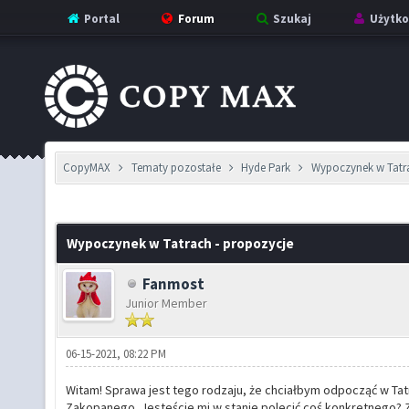
Portal
Forum
Szukaj
Użytko
CopyMAX
Tematy pozostałe
Hyde Park
Wypoczynek w Tatra
Wypoczynek w Tatrach - propozycje
Fanmost
Junior Member
06-15-2021, 08:22 PM
Witam! Sprawa jest tego rodzaju, że chciałbym odpocząć w Ta
Zakopanego. Jesteście mi w stanie polecić coś konkretnego? 