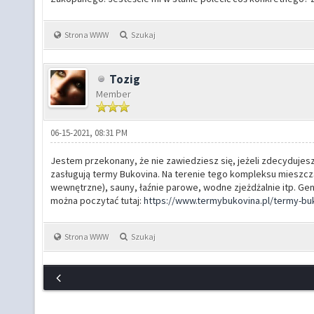
Strona WWW
Szukaj
Tozig
Member
06-15-2021, 08:31 PM
Jestem przekonany, że nie zawiedziesz się, jeżeli zdecydujes
zasługują termy Bukovina. Na terenie tego kompleksu mieszczą 
wewnętrzne), sauny, łaźnie parowe, wodne zjeżdżalnie itp. Gene
można poczytać tutaj:
https://www.termybukovina.pl/termy-bu
Strona WWW
Szukaj