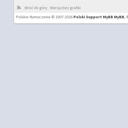
Wróć do góry
Wersja bez grafiki
Polskie tłumaczenie © 2007-2026
Polski Support MyBB
MyBB
, 